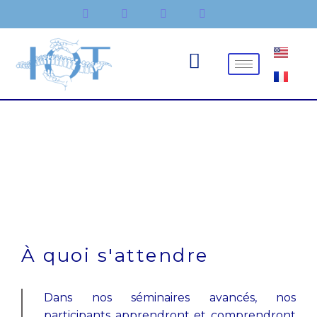
Aller
au
contenu
À quoi s'attendre
Dans nos séminaires avancés, nos
participants apprendront et comprendront